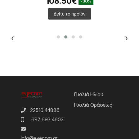
108.50€
-30%
Δείτε το προϊόν
‹
›
Γυαλιά Ηλίου
Γυαλιά Οράσεως
22510 44886
697 697 4603
info@eyecom.gr