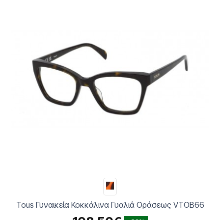
Tous Γυναικεία Κοκκάλινα Γυαλιά Οράσεως VTOB66