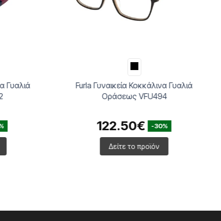
α Γυαλιά
Furla Γυναικεία Κοκκάλινα Γυαλιά
2
Οράσεως VFU494
122.50€
%
-30%
Δείτε το προϊόν