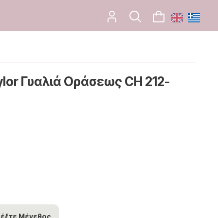
Nylor Γυαλιά Οράσεως CH 212-
λέξτε Μέγεθος