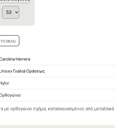
ΤΟ ΘΕΛΩ
Carolina Herrera
Unisex
Γυαλιά Οράσεως
Nylor
Ορθογώνιο
rera με ορθογώνιο σχήμα, κατασκευασμένος από μεταλλικά