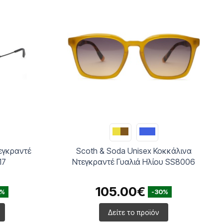
τεγκραντέ
Scoth & Soda Unisex Κοκκάλινα
17
Ντεγκραντέ Γυαλιά Ηλίου SS8006
105.00€
0%
-30%
Δείτε το προϊόν