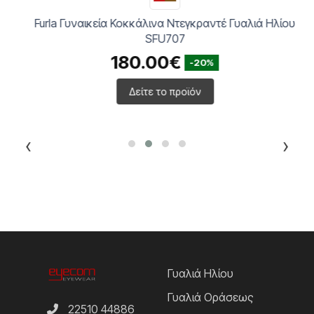
Furla Γυναικεία Κοκκάλινα Ντεγκραντέ Γυαλιά Ηλίου
SFU707
180.00€
-20%
Δείτε το προϊόν
‹
›
Γυαλιά Ηλίου
Γυαλιά Οράσεως
22510 44886