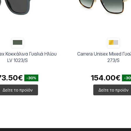
sex Κοκκάλινα Γυαλιά Ηλίου
Carrera Unisex Mixed Γυα
LV 1023/S
273/S
73.50€
154.00€
-30%
-3
Δείτε το προϊόν
Δείτε το προϊόν