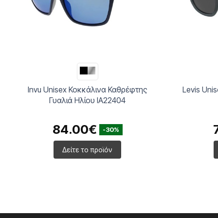
Invu Unisex Κοκκάλινα Καθρέφτης
Levis Uni
Γυαλιά Ηλίου IA22404
84.00€
-30%
Δείτε το προϊόν