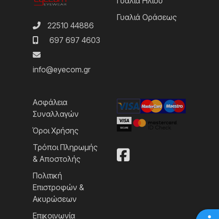
Γυαλιά Ηλίου
Γυαλιά Οράσεως
22510 44886
697 697 4603
info@eyecom.gr
Ασφάλεια
Συναλλαγών
Όροι Χρήσης
Τρόποι Πληρωμής
& Αποστολής
Πολιτική
Επιστροφών &
Ακυρώσεων
Επικοινωνία