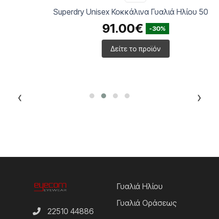
Superdry Unisex Κοκκάλινα Γυαλιά Ηλίου 5005
91.00€
-30%
Δείτε το προϊόν
‹
›
Γυαλιά Ηλίου
Γυαλιά Οράσεως
22510 44886