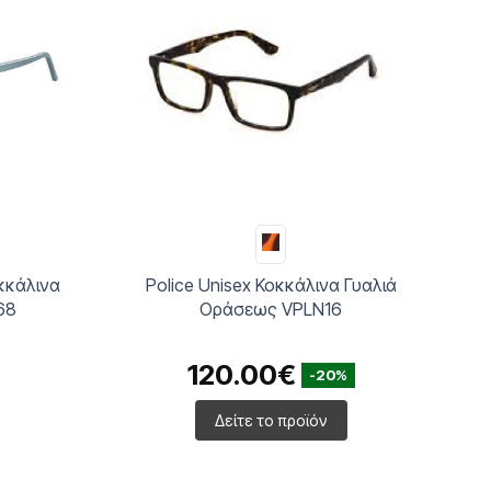
Γυαλιά
Converse Unisex Κοκκάλινα Γυαλιά
Οράσεως CV8006
144.00€
-20%
Δείτε το προϊόν