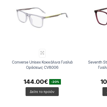
Seventh Street Γυναικεία Κοκκάλινα
Seventh St
Γυαλιά Οράσεως 7A 619
Γυαλ
100.00€
6
-20%
Δείτε το προϊόν