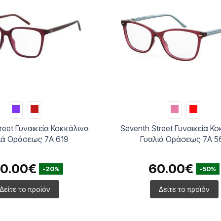
reet Γυναικεία Κοκκάλινα
Police Unisex Κοκκάλινα 
ιά Οράσεως 7A 568
Οράσεως VPLN16
0.00€
120.00€
-50%
-20%
Δείτε το προϊόν
Δείτε το προϊόν