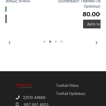
Eschenbach Titanflex Παιδικά Μεταλλικά Γυαλιά
Οράσεως 830042
80.00€
-50%
Δείτε το προϊόν
‹
›
Γυαλιά Ηλίου
Γυαλιά Οράσεως
22510 44886
697 697 4603